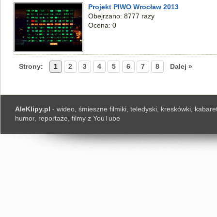
Projekt PIWO Wrocław 2013
Obejrzano: 8777 razy
Ocena: 0
Strony:
1
2
3
4
5
6
7
8
Dalej »
AleKlipy.pl
- wideo, śmieszne filmiki, teledyski, kreskówki, kabaret
humor, reportaże, filmy z YouTube