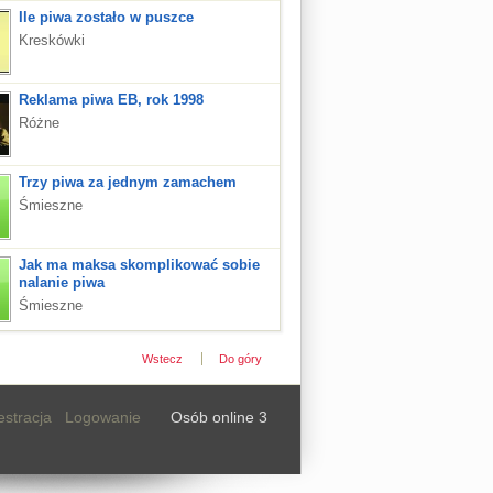
Ile piwa zostało w puszce
Kreskówki
Reklama piwa EB, rok 1998
Różne
Trzy piwa za jednym zamachem
Śmieszne
Jak ma maksa skomplikować sobie
nalanie piwa
Śmieszne
Wstecz
Do góry
estracja
Logowanie
Osób online 3