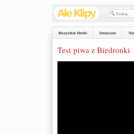
Wszystkie filmiki
Smieszne
Tel
Test piwa z Biedronki