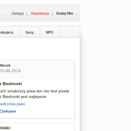
Zaloguj
Rejestracja
Dodaj film
zokujace
Sexy
MP3
Wacek
23-06-2014
z Biedronki
kich smakoszy piwa ten oto test powie
z Biedronki jest najlepsze.
iedronka
piwo
Ciekawe
lmiki: