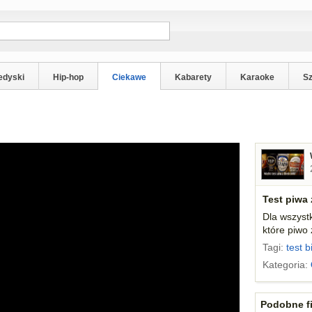
edyski
Hip-hop
Ciekawe
Kabarety
Karaoke
S
Test piwa 
Dla wszyst
które piwo 
Tagi:
test
b
Kategoria:
Podobne fi