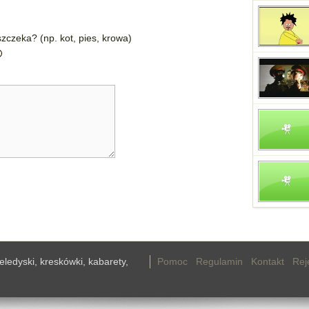
zczeka? (np. kot, pies, krowa)
teledyski, kreskówki, kabarety,
Pomoc
Regulamin
Kontakt
Rej