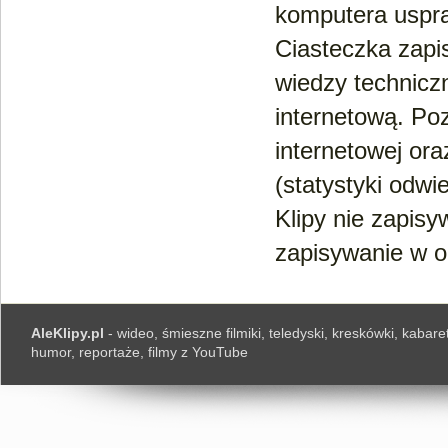
komputera uspra
Ciasteczka zapi
wiedzy technicz
internetową. Po
internetowej ora
(statystyki odwi
Klipy nie zapis
zapisywanie w op
AleKlipy.pl
- wideo, śmieszne filmiki, teledyski, kreskówki, kabaret
humor, reportaże, filmy z YouTube