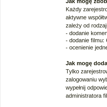
Jak mogę zdob
Każdy zarejestr
aktywne współtw
zależy od rodzaj
- dodanie koment
- dodanie filmu:
- ocenienie jedn
Jak mogę doda
Tylko zarejestr
zalogowaniu wy
wypełnij odpowi
administratora f