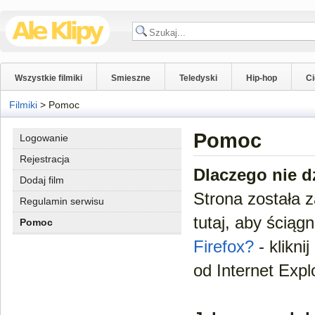
Wszystkie filmiki
Smieszne
Teledyski
Hip-hop
C
Filmiki
>
Pomoc
Pomoc
Logowanie
Rejestracja
Dlaczego nie dz
Dodaj film
Strona została 
Regulamin serwisu
tutaj, aby ściąg
Pomoc
Firefox?
- klikni
od Internet Expl