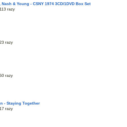
ls, Nash & Young - CSNY 1974 3CD/1DVD Box Set
113 razy
23 razy
60 razy
n - Staying Together
17 razy