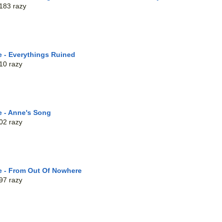
183 razy
e - Everythings Ruined
10 razy
e - Anne's Song
02 razy
e - From Out Of Nowhere
97 razy