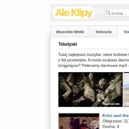
Wszystkie filmiki
Smieszne
Tel
Teledyski
Tutaj najlepsza muzyka: stare kultowe 
z list przebojów. A może szukasz dar
ściągnięcia? Polecamy darmowe mp3 -
Echo and the
Obejrzano: 11
Ocena: 4