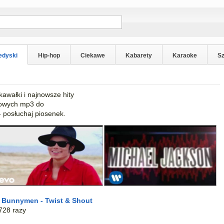
edyski
Hip-hop
Ciekawe
Kabarety
Karaoke
S
kawałki i najnowsze hity
mowych mp3 do
 posłuchaj piosenek.
 Bunnymen - Twist & Shout
728 razy