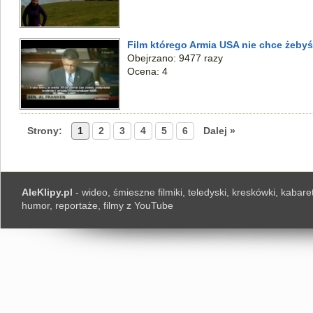
Film którego Armia USA nie chce żebyś
Obejrzano: 9477 razy
Ocena: 4
Strony:
1
2
3
4
5
6
Dalej »
AleKlipy.pl
- wideo, śmieszne filmiki, teledyski, kreskówki, kabaret
humor, reportaże, filmy z YouTube