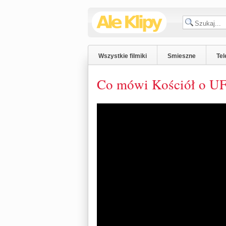
Wszystkie filmiki
Smieszne
Tel
Co mówi Kościół o U