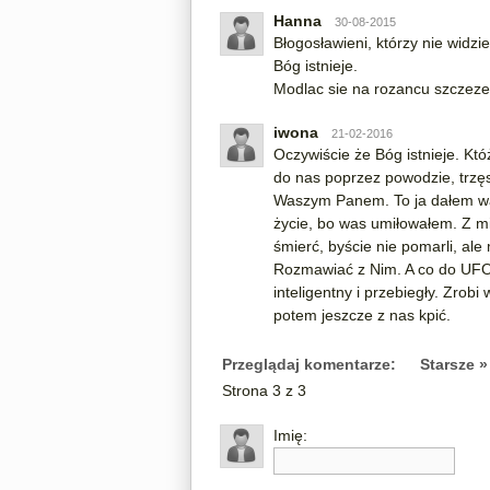
Hanna
30-08-2015
Błogosławieni, którzy nie widziel
Bóg istnieje.
Modlac sie na rozancu szczeze
iwona
21-02-2016
Oczywiście że Bóg istnieje. Któ
do nas poprzez powodzie, trzęsi
Waszym Panem. To ja dałem wa
życie, bo was umiłowałem. Z m
śmierć, byście nie pomarli, ale
Rozmawiać z Nim. A co do UFO,
inteligentny i przebiegły. Zrob
potem jeszcze z nas kpić.
Przeglądaj komentarze:
Starsze »
Strona 3 z 3
Imię: