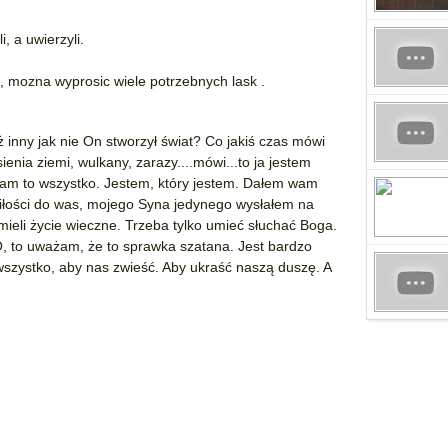
i, a uwierzyli.
, mozna wyprosic wiele potrzebnych lask .
ż inny jak nie On stworzył świat? Co jakiś czas mówi
enia ziemi, wulkany, zarazy....mówi...to ja jestem
m to wszystko. Jestem, który jestem. Dałem wam
iłości do was, mojego Syna jedynego wysłałem na
 mieli życie wieczne. Trzeba tylko umieć słuchać Boga.
 to uważam, że to sprawka szatana. Jest bardzo
i wszystko, aby nas zwieść. Aby ukraść naszą duszę. A