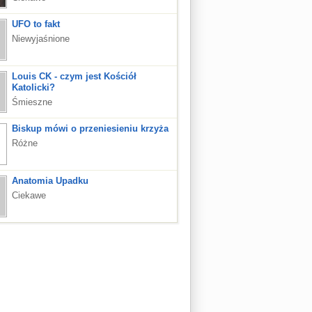
UFO to fakt
Niewyjaśnione
Louis CK - czym jest Kościół
Katolicki?
Śmieszne
Biskup mówi o przeniesieniu krzyża
Różne
Anatomia Upadku
Ciekawe