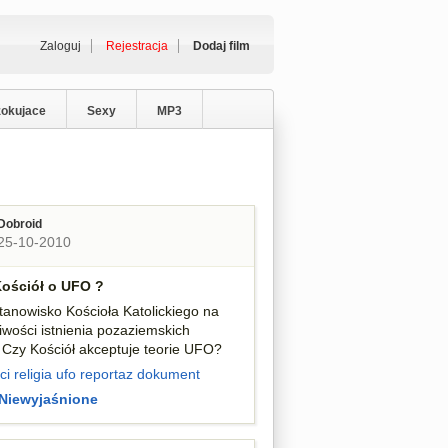
Zaloguj
Rejestracja
Dodaj film
zokujace
Sexy
MP3
Dobroid
25-10-2010
ościół o UFO ?
stanowisko Kościoła Katolickiego na
iwości istnienia pozaziemskich
? Czy Kościół akceptuje teorie UFO?
ci
religia
ufo
reportaz
dokument
Niewyjaśnione