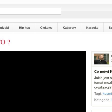
edyski
Hip-hop
Ciekawe
Kabarety
Karaoke
S
FO ?
Co mówi K
Jakie jest 
temat możl
cywilizacji
Tagi:
kosmi
Kategoria: