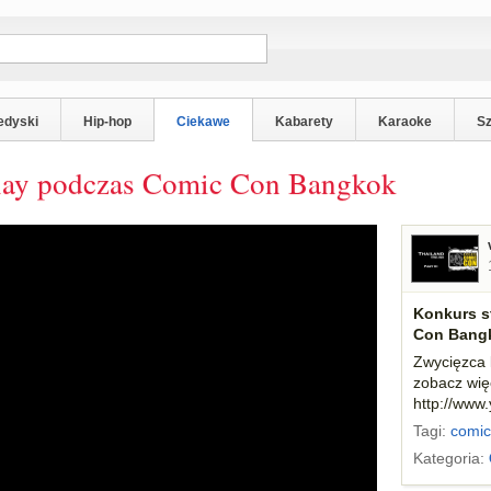
edyski
Hip-hop
Ciekawe
Kabarety
Karaoke
S
lay podczas Comic Con Bangkok
Konkurs s
Con Bang
Zwycięzca k
zobacz wię
http://www
Tagi:
comic
Kategoria: