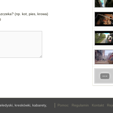
zczeka? (np. kot, pies, krowa)
teledyski, kreskówki, kabarety,
Pomoc
Regulamin
Kontakt
Rej