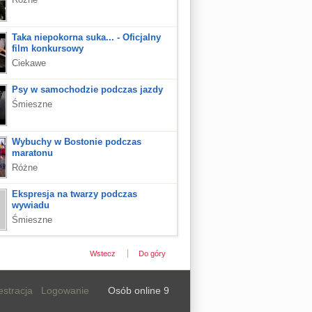
Różne
Taka niepokorna suka... - Oficjalny
film konkursowy
Ciekawe
Psy w samochodzie podczas jazdy
Śmieszne
Wybuchy w Bostonie podczas
maratonu
Różne
Ekspresja na twarzy podczas
wywiadu
Śmieszne
Wstecz
Do góry
estracja
Logowanie
Osób online 9