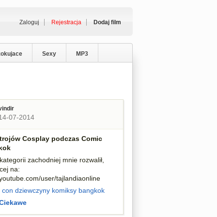
Zaloguj
Rejestracja
Dodaj film
zokujace
Sexy
MP3
vindir
14-07-2014
trojów Cosplay podczas Comic
kok
ategorii zachodniej mnie rozwalił,
cej na:
.youtube.com/user/tajlandiaonline
 con
dziewczyny
komiksy
bangkok
Ciekawe