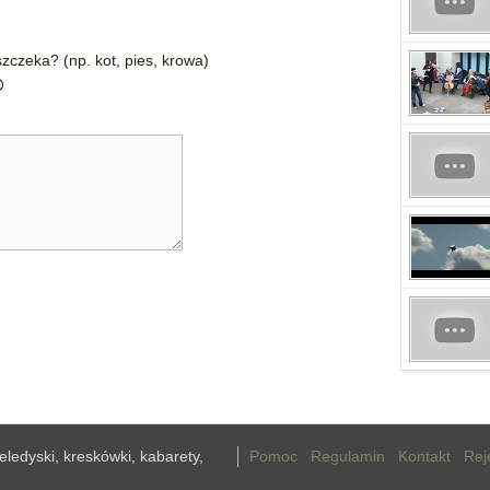
zczeka? (np. kot, pies, krowa)
teledyski, kreskówki, kabarety,
Pomoc
Regulamin
Kontakt
Rej