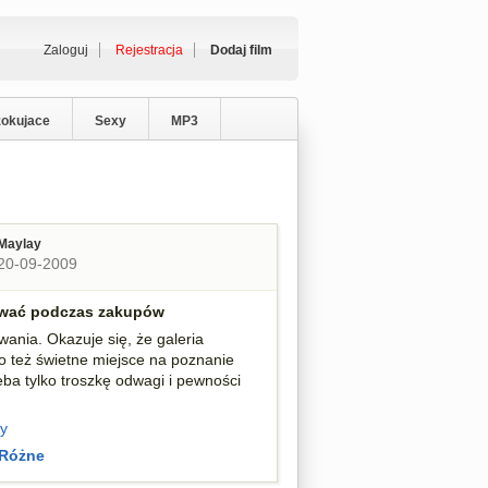
Zaloguj
Rejestracja
Dodaj film
zokujace
Sexy
MP3
Maylay
20-09-2009
ywać podczas zakupów
ania. Okazuje się, że galeria
o też świetne miejsce na poznanie
eba tylko troszkę odwagi i pewności
y
Różne