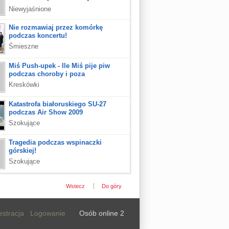
kosmicznych
Niewyjaśnione
Nie rozmawiaj przez komórkę
podczas koncertu!
Śmieszne
Miś Push-upek - Ile Miś pije piw
podczas choroby i poza
Kreskówki
Katastrofa białoruskiego SU-27
podczas Air Show 2009
Szokujące
Tragedia podczas wspinaczki
górskiej!
Szokujące
Wstecz
Do góry
estracja
Logowanie
Osób online 2