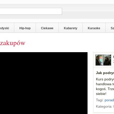
edyski
Hip-hop
Ciekawe
Kabarety
Karaoke
S
 zakupów
Jak podr
Kurs podryw
handlowa t
kogoś. Trz
siebie!
Tagi:
porad
Kategoria: