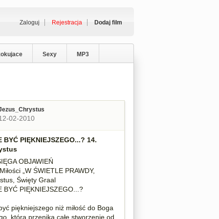
Zaloguj
Rejestracja
Dodaj film
zokujace
Sexy
MP3
Jezus_Chrystus
12-02-2010
 BYĆ PIĘKNIEJSZEGO...? 14.
ystus
SIĘGA OBJAWIEŃ
e Miłości „W ŚWIETLE PRAWDY,
stus, Święty Graal
 BYĆ PIĘKNIEJSZEGO...?
yć piękniejszego niż miłość do Boga
go, która przenika całe stworzenie od