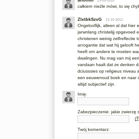
anonim
23-05-2010
całkiem nieźle mówi, to się chy
ZlxtbkSzvG
13-10-2012
Ongelooflijk, alleen al dat hie
jarwnlang christelijj opgevoed
christenen weinig zelfreflectie
arrogantie dat wat hij gelooft h
heeft om andere te moeten wa
dwalingen. Nu mag van mij een 
vandaan haalt dat ze denken da
dciusssies op religieus niveau a
een eeuwenoud boek en naar dat 
altijd subjectief zijn.
Imię:
Zabezpieczenie: jakie zwierzę s
Twój komentarz: