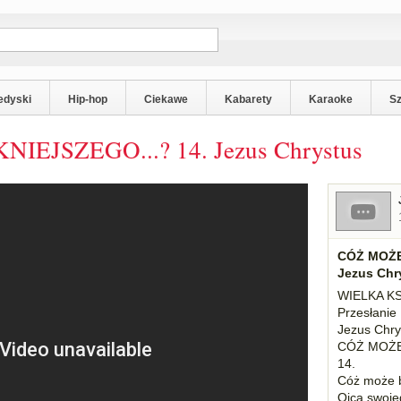
edyski
Hip-hop
Ciekawe
Kabarety
Karaoke
S
IEJSZEGO...? 14. Jezus Chrystus
CÓŻ MOŻE
Jezus Chr
WIELKA K
Przesłani
Jezus Chry
CÓŻ MOŻE
14.
Cóż może b
Ojca swoje