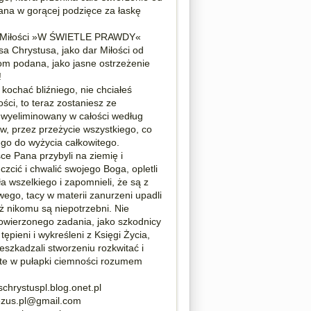
ana w gorącej podzięce za łaskę
e Miłości »W ŚWIETLE PRAWDY«
sa Chrystusa, jako dar Miłości od
om podana, jako jasne ostrzeżenie
!
kochać bliźniego, nie chciałeś
ści, to teraz zostaniesz ze
 wyeliminowany w całości według
w, przez przeżycie wszystkiego, co
ego do wyżycia całkowitego.
sce Pana przybyli na ziemię i
czcić i chwalić swojego Boga, opletli
zła wszelkiego i zapomnieli, że są z
wego, tacy w materii zanurzeni upadli
już nikomu są niepotrzebni. Nie
powierzonego zadania, jako szkodnicy
tępieni i wykreśleni z Księgi Życia,
eszkadzali stworzeniu rozkwitać i
te w pułapki ciemności rozumem
chrystuspl.blog.onet.pl
 jezus.pl@gmail.com