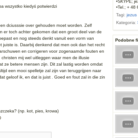
•SKYPE; je
ba wszystko kiedyś potwierdzi
•Tel.; + 48
Tagi:
jezus
Kategoria:
r een dciusssie over gehouden moet worden. Zelf
 en er toch achter gekomen dat een groot deel van de
 toepast en nog steeds denkt vanuit een vorm van
Podobne fi
et juiste is. Daarbij denkend dat men ook dan het recht
arschuwen en corrigeren voor zogenaamde fouten en
christen mij wel uitleggen waar men de illusie
t ze betere mensen zijn. Dit zal lastig worden omdat
ltijd een mooi spelletje zal zijn van teruggrijpen naar
geloof ik, en dat is juist . Goed en fout zal in die zin
zczeka? (np. kot, pies, krowa)