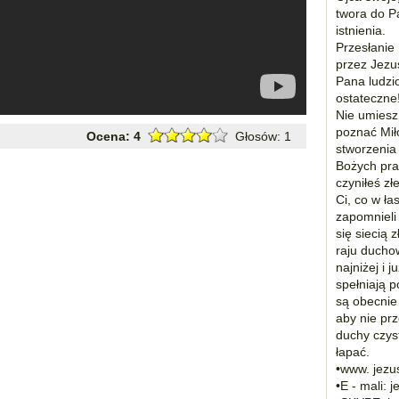
twora do P
istnienia.
Przesłani
przez Jezu
Pana ludzi
ostateczne
Nie umiesz 
poznać Miło
Ocena:
4
Głosów:
1
stworzenia
Bożych pra
czyniłeś zł
Ci, co w ła
zapomnieli 
się siecią 
raju ducho
najniżej i 
spełniają 
są obecnie 
aby nie prz
duchy czys
łapać.
•www. jezus
•E - mali: