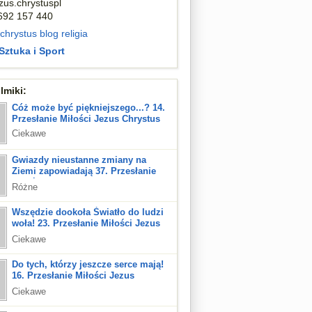
zus.chrystuspl
 692 157 440
 chrystus
blog
religia
Sztuka i Sport
lmiki:
Cóż może być piękniejszego...? 14.
Przesłanie Miłości Jezus Chrystus
Ciekawe
Gwiazdy nieustanne zmiany na
Ziemi zapowiadają 37. Przesłanie
Miłości Jezus Chrystus
Różne
Wszędzie dookoła Światło do ludzi
woła! 23. Przesłanie Miłości Jezus
Chrystus
Ciekawe
Do tych, którzy jeszcze serce mają!
16. Przesłanie Miłości Jezus
Chrystus
Ciekawe