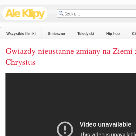
Wszystkie filmiki
Smieszne
Teledyski
Hip-hop
C
Gwiazdy nieustanne zmiany na Ziemi z
Chrystus