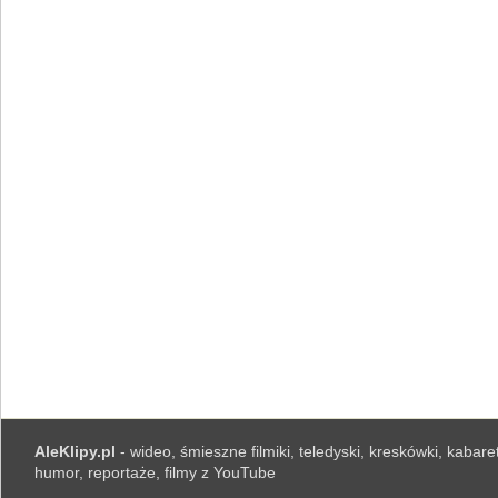
AleKlipy.pl
- wideo, śmieszne filmiki, teledyski, kreskówki, kabaret
humor, reportaże, filmy z YouTube