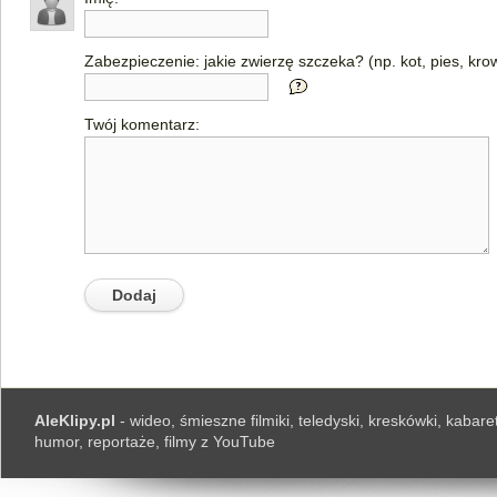
Zabezpieczenie: jakie zwierzę szczeka? (np. kot, pies, kro
Twój komentarz:
AleKlipy.pl
- wideo, śmieszne filmiki, teledyski, kreskówki, kabaret
humor, reportaże, filmy z YouTube