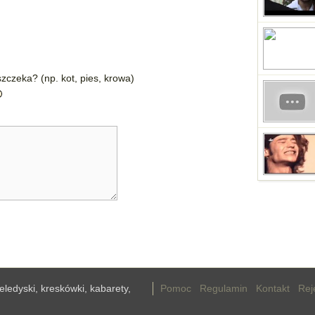
zczeka? (np. kot, pies, krowa)
teledyski, kreskówki, kabarety,
Pomoc
Regulamin
Kontakt
Rej