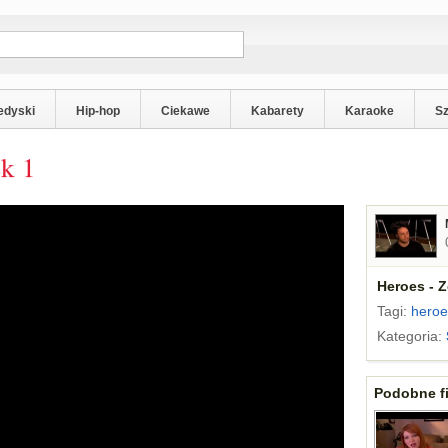
edyski
Hip-hop
Ciekawe
Kabarety
Karaoke
S
ek 1
Heroes - 
Tagi:
heroe
Kategoria:
Podobne fi