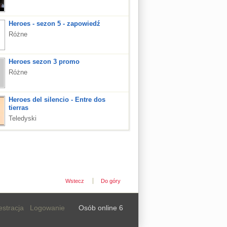
Heroes - sezon 5 - zapowiedź
Różne
Heroes sezon 3 promo
Różne
Heroes del silencio - Entre dos
tierras
Teledyski
Wstecz
Do góry
estracja
Logowanie
Osób online 6