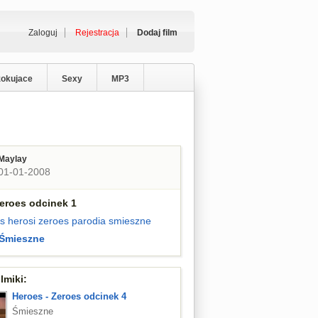
Zaloguj
Rejestracja
Dodaj film
zokujace
Sexy
MP3
Maylay
01-01-2008
Zeroes odcinek 1
s
herosi
zeroes
parodia
smieszne
Śmieszne
lmiki:
Heroes - Zeroes odcinek 4
Śmieszne