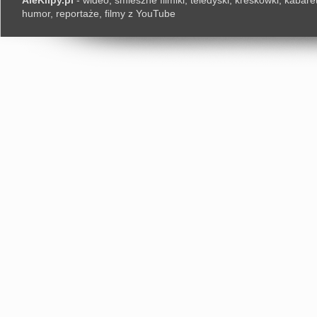
AleKlipy.pl
- wideo, śmieszne filmiki, teledyski, kreskówki, kabaret
humor, reportaże, filmy z YouTube