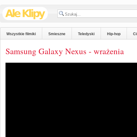
Wszystkie filmiki
Smieszne
Teledyski
Hip-hop
C
Samsung Galaxy Nexus - wrażenia