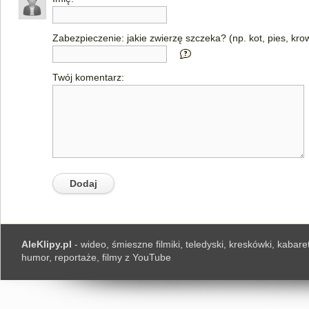
Zabezpieczenie: jakie zwierzę szczeka? (np. kot, pies, kro
Twój komentarz:
AleKlipy.pl
- wideo, śmieszne filmiki, teledyski, kreskówki, kabaret
humor, reportaże, filmy z YouTube