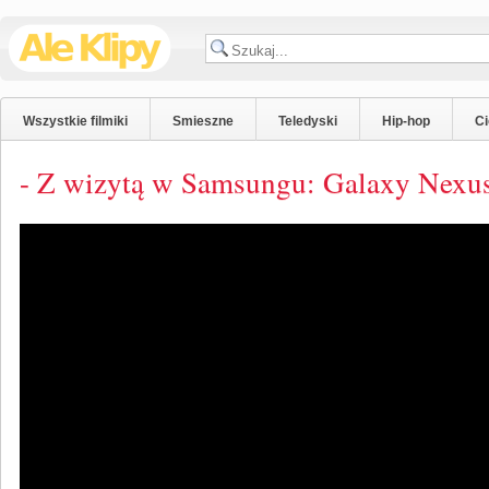
Wszystkie filmiki
Smieszne
Teledyski
Hip-hop
C
- Z wizytą w Samsungu: Galaxy Nexu