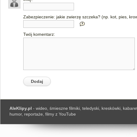
Zabezpieczenie: jakie zwierzę szczeka? (np. kot, pies, kro
Twój komentarz:
AleKlipy.pl
- wideo, śmieszne filmiki, teledyski, kreskówki, kabaret
humor, reportaże, filmy z YouTube