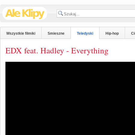
Wszystkie filmiki
Smieszne
Teledyski
Hip-hop
C
EDX feat. Hadley - Everything