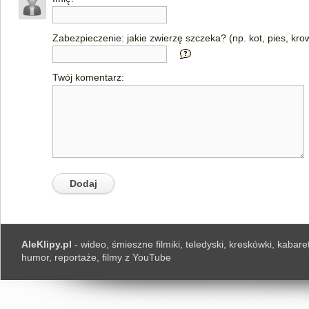
Zabezpieczenie: jakie zwierzę szczeka? (np. kot, pies, kro
Twój komentarz:
AleKlipy.pl
- wideo, śmieszne filmiki, teledyski, kreskówki, kabaret
humor, reportaże, filmy z YouTube