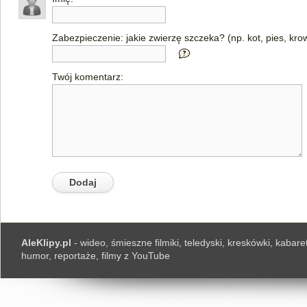
Zabezpieczenie: jakie zwierzę szczeka? (np. kot, pies, kro
Twój komentarz:
AleKlipy.pl
- wideo, śmieszne filmiki, teledyski, kreskówki, kabaret
humor, reportaże, filmy z YouTube