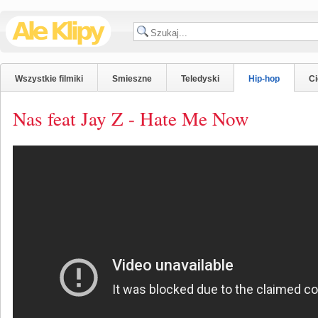
Wszystkie filmiki
Smieszne
Teledyski
Hip-hop
C
Nas feat Jay Z - Hate Me Now