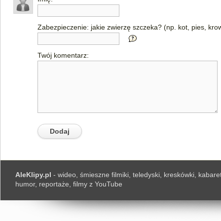
Zabezpieczenie: jakie zwierzę szczeka? (np. kot, pies, kro
Twój komentarz:
AleKlipy.pl
- wideo, śmieszne filmiki, teledyski, kreskówki, kabaret
humor, reportaże, filmy z YouTube