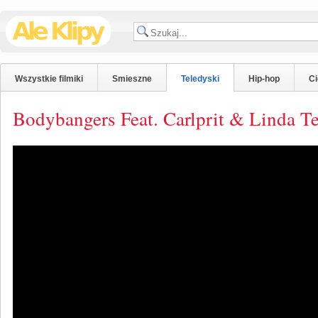
Wszystkie filmiki
Smieszne
Teledyski
Hip-hop
C
Bodybangers Feat. Carlprit & Linda 