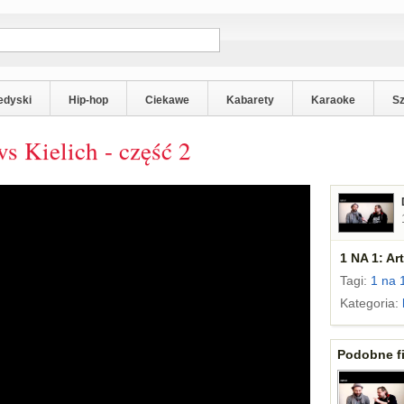
edyski
Hip-hop
Ciekawe
Kabarety
Karaoke
S
s Kielich - część 2
1 NA 1: Ar
Tagi:
1 na 
Kategoria:
Podobne fi