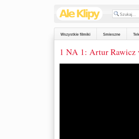
Wszystkie filmiki
Smieszne
Tel
1 NA 1: Artur Rawicz v