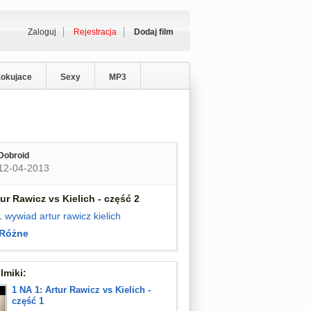
Zaloguj
Rejestracja
Dodaj film
zokujace
Sexy
MP3
Dobroid
12-04-2013
tur Rawicz vs Kielich - część 2
1
wywiad
artur rawicz
kielich
Różne
lmiki:
1 NA 1: Artur Rawicz vs Kielich -
część 1