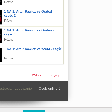
Różne
1 NA 1: Artur Rawicz vs Grabaż -
część 2
Różne
1 NA 1: Artur Rawicz vs Grabaż -
część 1
Różne
1 NA 1: Artur Rawicz vs 52UM - część
1
Różne
Wstecz
Do góry
estracja
Logowanie
Osób online 6