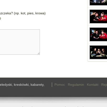
zczeka? (np. kot, pies, krowa)
teledyski, kreskówki, kabarety,
Pomoc
Regulamin
Kontakt
Rej