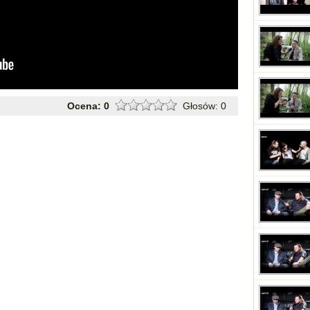
Ocena:
0
Głosów:
0