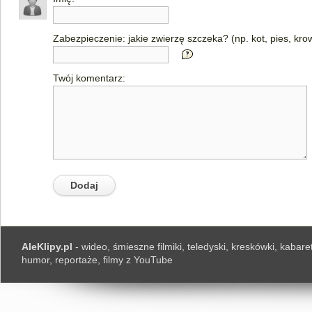
Zabezpieczenie: jakie zwierzę szczeka? (np. kot, pies, kro
Twój komentarz:
AleKlipy.pl
- wideo, śmieszne filmiki, teledyski, kreskówki, kabaret
humor, reportaże, filmy z YouTube