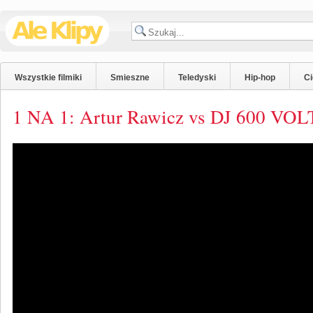
Wszystkie filmiki
Smieszne
Teledyski
Hip-hop
C
1 NA 1: Artur Rawicz vs DJ 600 VOLT