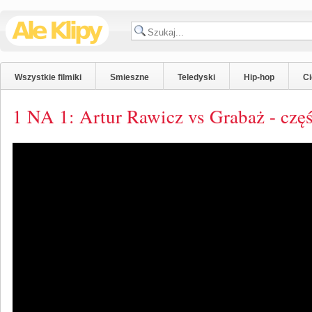
Wszystkie filmiki
Smieszne
Teledyski
Hip-hop
C
1 NA 1: Artur Rawicz vs Grabaż - czę