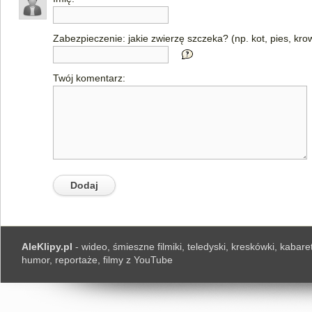
Zabezpieczenie: jakie zwierzę szczeka? (np. kot, pies, kro
Twój komentarz:
AleKlipy.pl
- wideo, śmieszne filmiki, teledyski, kreskówki, kabaret
humor, reportaże, filmy z YouTube