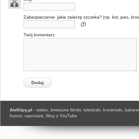
Zabezpieczenie: jakie zwierzę szczeka? (np. kot, pies, kro
Twój komentarz:
AleKlipy.pl
- wideo, śmieszne filmiki, teledyski, kreskówki, kabaret
humor, reportaże, filmy z YouTube