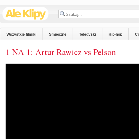
Wszystkie filmiki
Smieszne
Teledyski
Hip-hop
C
1 NA 1: Artur Rawicz vs Pelson