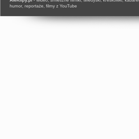
AleKlipy.pl
- wideo, śmieszne filmiki, teledyski, kreskówki, kabaret
humor, reportaże, filmy z YouTube