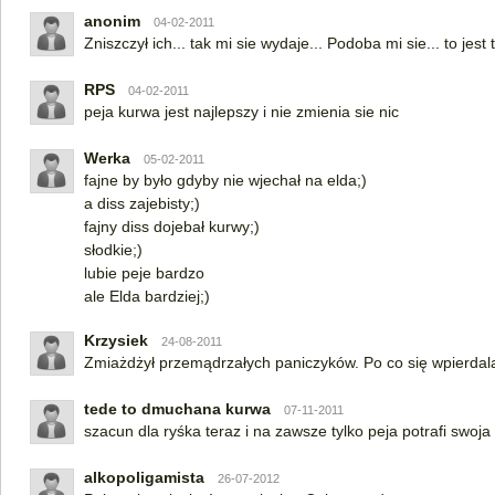
anonim
04-02-2011
Zniszczył ich... tak mi sie wydaje... Podoba mi sie... to jest t
RPS
04-02-2011
peja kurwa jest najlepszy i nie zmienia sie nic
Werka
05-02-2011
fajne by było gdyby nie wjechał na elda;)
a diss zajebisty;)
fajny diss dojebał kurwy;)
słodkie;)
lubie peje bardzo
ale Elda bardziej;)
Krzysiek
24-08-2011
Zmiażdżył przemądrzałych paniczyków. Po co się wpierdala
tede to dmuchana kurwa
07-11-2011
szacun dla ryśka teraz i na zawsze tylko peja potrafi swoj
alkopoligamista
26-07-2012