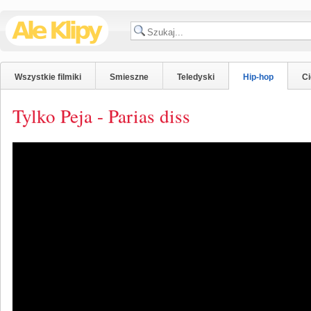
Wszystkie filmiki
Smieszne
Teledyski
Hip-hop
C
Tylko Peja - Parias diss