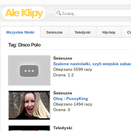
Wszystkie filmiki
Smieszne
Teledyski
Hip-hop
C
Tag: Disco Polo
Śmieszne
Szalone nastolatki, czyli wiejskie zab
Obejrzano 5599 razy
Ocena: 1.2
Śmieszne
Oleq - PussyKing
Obejrzano 1494 razy
Ocena: 0
Teledyski