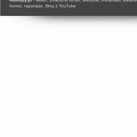
AleKlipy.pl
- wideo, śmieszne filmiki, teledyski, kreskówki, kabaret
humor, reportaże, filmy z YouTube