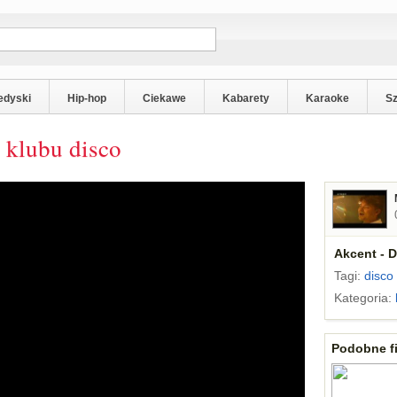
edyski
Hip-hop
Ciekawe
Kabarety
Karaoke
S
 klubu disco
Akcent - 
Tagi:
disco
Kategoria:
Podobne fi