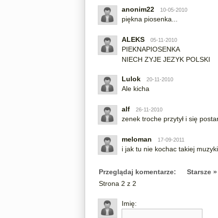
anonim22
10-05-2010
piękna piosenka...
ALEKS
05-11-2010
PIEKNAPIOSENKA
NIECH ZYJE JEZYK POLSKI
Lulok
20-11-2010
Ale kicha
alf
26-11-2010
zenek troche przytył i się post
meloman
17-09-2011
i jak tu nie kochac takiej muzyki
Przeglądaj komentarze:
Starsze »
Strona 2 z 2
Imię: