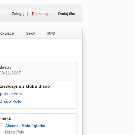
Zaloguj
Rejestracja
Dodaj film
zokujace
Sexy
MP3
Maylay
08-11-2007
Dziewczyna z klubu disco
 polo
akcent
Disco Polo
lmiki:
Akcent - Mała figlarka
Disco Polo