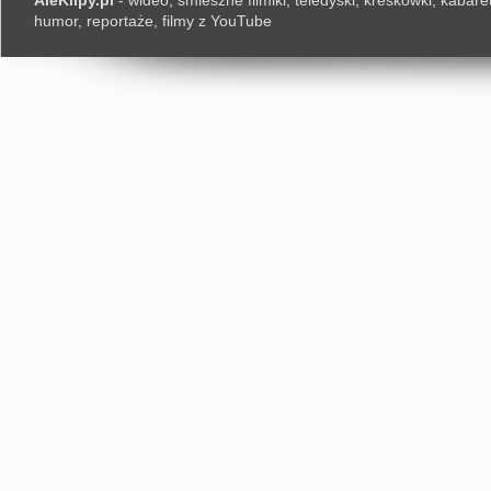
AleKlipy.pl
- wideo, śmieszne filmiki, teledyski, kreskówki, kabaret
humor, reportaże, filmy z YouTube