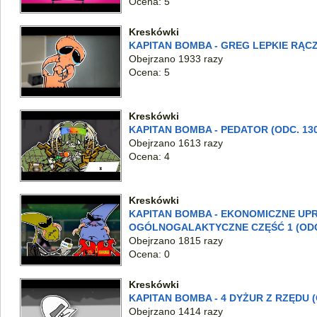
Ocena: 5
Kreskówki
KAPITAN BOMBA - GREG LEPKIE RĄCZK
Obejrzano 1933 razy
Ocena: 5
Kreskówki
KAPITAN BOMBA - PEDATOR (ODC. 130
Obejrzano 1613 razy
Ocena: 4
Kreskówki
KAPITAN BOMBA - EKONOMICZNE U
OGÓLNOGALAKTYCZNE CZĘŚĆ 1 (ODC.
Obejrzano 1815 razy
Ocena: 0
Kreskówki
KAPITAN BOMBA - 4 DYŻUR Z RZĘDU (
Obejrzano 1414 razy