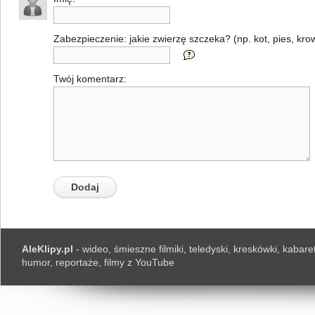
Zabezpieczenie: jakie zwierzę szczeka? (np. kot, pies, kro
Twój komentarz:
AleKlipy.pl
- wideo, śmieszne filmiki, teledyski, kreskówki, kabaret
humor, reportaże, filmy z YouTube