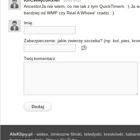
lOrCWMjOJKxNn
22-02-2012
AncestorJa nie wiem, co nie tak z tym QuickTimem. :) Ja 
bardziej od WMP czy Real.A Wheee' rzadzi. :)
Imię:
Zabezpieczenie: jakie zwierzę szczeka? (np. kot, pies, kro
Twój komentarz:
AleKlipy.pl
- wideo, śmieszne filmiki, teledyski, kreskówki, kabaret