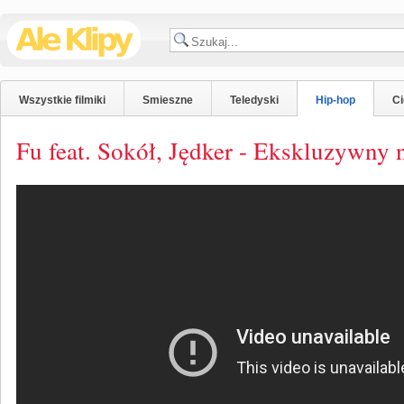
Wszystkie filmiki
Smieszne
Teledyski
Hip-hop
C
Fu feat. Sokół, Jędker - Ekskluzywny