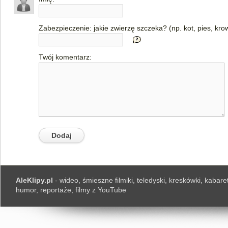
Zabezpieczenie: jakie zwierzę szczeka? (np. kot, pies, kro
Twój komentarz:
AleKlipy.pl
- wideo, śmieszne filmiki, teledyski, kreskówki, kabaret
humor, reportaże, filmy z YouTube