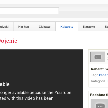
edyski
Hip-hop
Ciekawe
Kabarety
Karaoke
S
Dojenie
Kabaret Ko
Tagi:
kabar
Kategoria:
Podobne fi