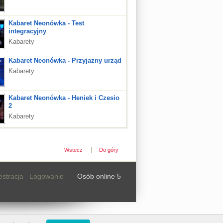
Kabaret Neonówka - Test
integracyjny
Kabarety
Kabaret Neonówka - Przyjazny urząd
Kabarety
Kabaret Neonówka - Heniek i Czesio
2
Kabarety
Wstecz
Do góry
estracja
Logowanie
Osób online 5