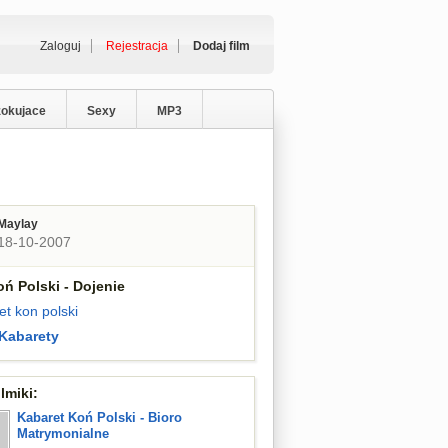
Zaloguj
Rejestracja
Dodaj film
zokujace
Sexy
MP3
Maylay
18-10-2007
ń Polski - Dojenie
et kon polski
Kabarety
lmiki:
Kabaret Koń Polski - Bioro
Matrymonialne