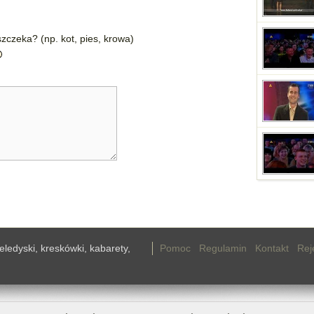
zczeka? (np. kot, pies, krowa)
teledyski, kreskówki, kabarety,
Pomoc
Regulamin
Kontakt
Rej