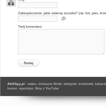
Zabezpieczenie: jakie zwierzę szczeka? (np. kot, pies, kro
Twój komentarz:
AleKlipy.pl
- wideo, śmieszne filmiki, teledyski, kreskówki, kabaret
humor, reportaże, filmy z YouTube