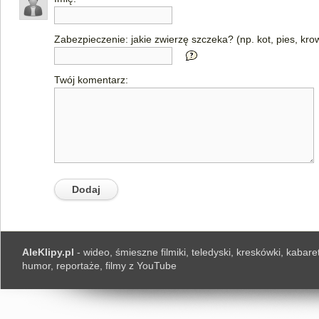
Zabezpieczenie: jakie zwierzę szczeka? (np. kot, pies, kro
Twój komentarz:
AleKlipy.pl
- wideo, śmieszne filmiki, teledyski, kreskówki, kabaret
humor, reportaże, filmy z YouTube