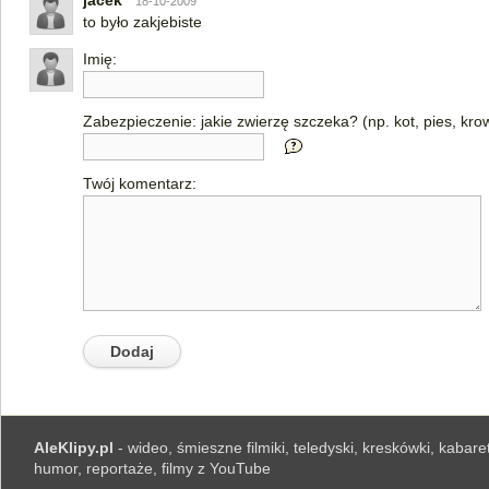
jacek
18-10-2009
to było zakjebiste
Imię:
Zabezpieczenie: jakie zwierzę szczeka? (np. kot, pies, kro
Twój komentarz:
AleKlipy.pl
- wideo, śmieszne filmiki, teledyski, kreskówki, kabaret
humor, reportaże, filmy z YouTube