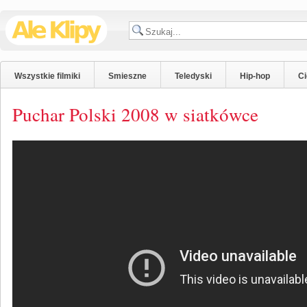
Wszystkie filmiki
Smieszne
Teledyski
Hip-hop
C
Puchar Polski 2008 w siatkówce