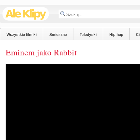
Wszystkie filmiki
Smieszne
Teledyski
Hip-hop
C
Eminem jako Rabbit