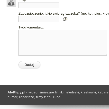
Zabezpieczenie: jakie zwierzę szczeka? (np. kot, pies, kro
Twój komentarz:
AleKlipy.pl
- wideo, śmieszne filmiki, teledyski, kreskówki, kabaret
humor, reportaże, filmy z YouTube