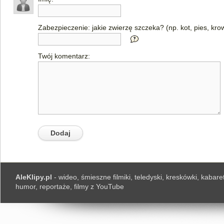
Zabezpieczenie: jakie zwierzę szczeka? (np. kot, pies, kro
Twój komentarz:
AleKlipy.pl
- wideo, śmieszne filmiki, teledyski, kreskówki, kabaret
humor, reportaże, filmy z YouTube