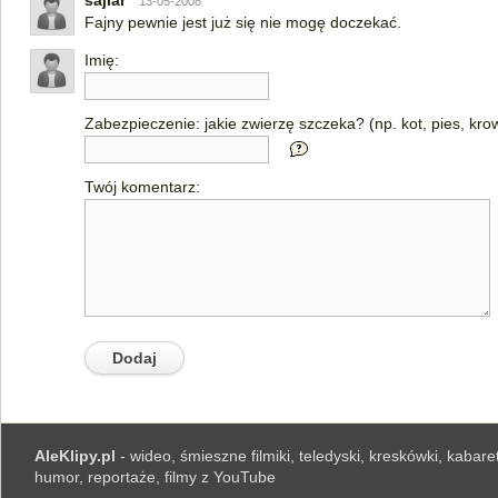
sajlar
13-05-2008
Fajny pewnie jest już się nie mogę doczekać.
Imię:
Zabezpieczenie: jakie zwierzę szczeka? (np. kot, pies, kro
Twój komentarz:
AleKlipy.pl
- wideo, śmieszne filmiki, teledyski, kreskówki, kabaret
humor, reportaże, filmy z YouTube