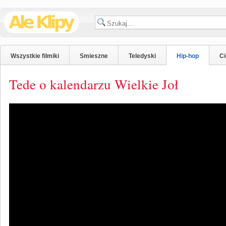
Wszystkie filmiki
Smieszne
Teledyski
Hip-hop
C
Tede o kalendarzu Wielkie Joł