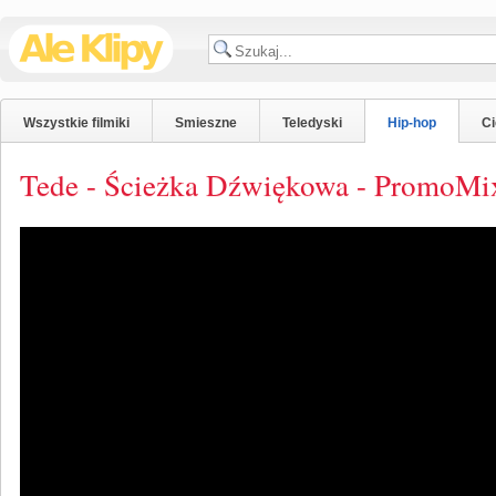
Wszystkie filmiki
Smieszne
Teledyski
Hip-hop
C
Tede - Ścieżka Dźwiękowa - PromoMix 