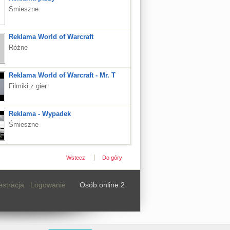
Śmieszne
Reklama World of Warcraft
Różne
Reklama World of Warcraft - Mr. T
Filmiki z gier
Reklama - Wypadek
Śmieszne
Wstecz
Do góry
estracja
Logowanie
Osób online 2