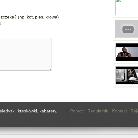
zczeka? (np. kot, pies, krowa)
teledyski, kreskówki, kabarety,
Pomoc
Regulamin
Kontakt
Rej