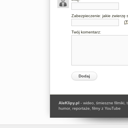
Zabezpieczenie: jakie zwierzę s
Twój komentarz:
AleKlipy.pl
- wideo, śmieszne filmiki, 
humor, reportaże, filmy z YouTube