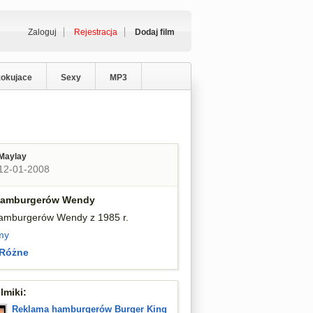
Zaloguj
Rejestracja
Dodaj film
zokujace
Sexy
MP3
Maylay
12-01-2008
hamburgerów Wendy
amburgerów Wendy z 1985 r.
my
Różne
lmiki:
Reklama hamburgerów Burger King