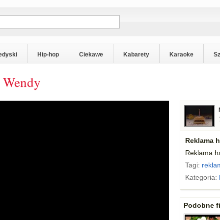
edyski
Hip-hop
Ciekawe
Kabarety
Karaoke
S
w Wendy
Reklama 
Reklama h
Tagi:
rekla
Kategoria:
Podobne fi