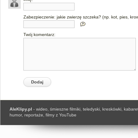
Zabezpieczenie: jakie zwierzę szczeka? (np. kot, pies, kro
Twój komentarz:
AleKlipy.pl
- wideo, śmieszne filmiki, teledyski, kreskówki, kabaret
humor, reportaże, filmy z YouTube