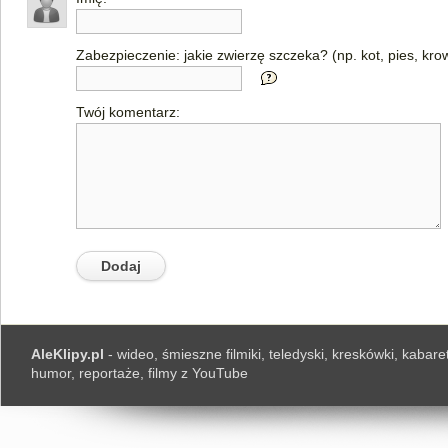
Zabezpieczenie: jakie zwierzę szczeka? (np. kot, pies, kro
Twój komentarz:
AleKlipy.pl
- wideo, śmieszne filmiki, teledyski, kreskówki, kabaret
humor, reportaże, filmy z YouTube