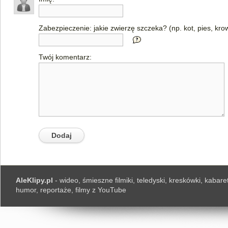
Zabezpieczenie: jakie zwierzę szczeka? (np. kot, pies, kro
Twój komentarz:
AleKlipy.pl
- wideo, śmieszne filmiki, teledyski, kreskówki, kabaret
humor, reportaże, filmy z YouTube