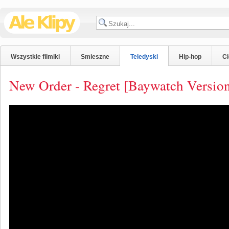
Wszystkie filmiki
Smieszne
Teledyski
Hip-hop
C
New Order - Regret [Baywatch Versio