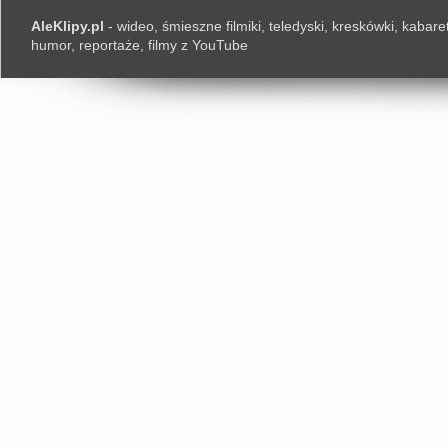
AleKlipy.pl
- wideo, śmieszne filmiki, teledyski, kreskówki, kabaret
humor, reportaże, filmy z YouTube