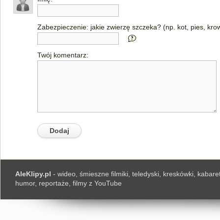
Zabezpieczenie: jakie zwierzę szczeka? (np. kot, pies, kro
Twój komentarz:
AleKlipy.pl
- wideo, śmieszne filmiki, teledyski, kreskówki, kabaret
humor, reportaże, filmy z YouTube