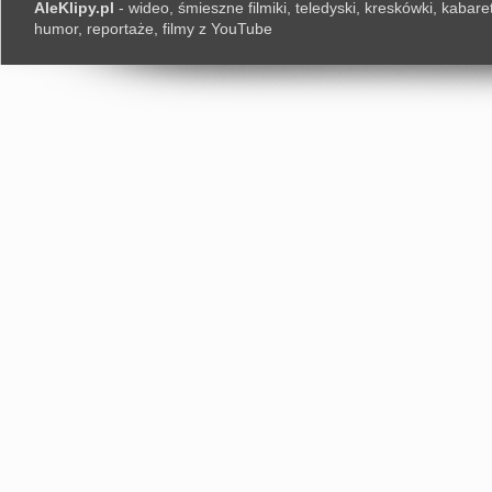
AleKlipy.pl
- wideo, śmieszne filmiki, teledyski, kreskówki, kabaret
humor, reportaże, filmy z YouTube