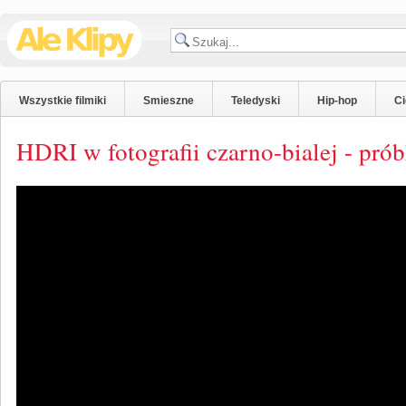
Wszystkie filmiki
Smieszne
Teledyski
Hip-hop
C
HDRI w fotografii czarno-bialej - pró