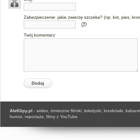
Zabezpieczenie: jakie zwierzę szczeka? (np. kot, pies, kro
Twój komentarz:
AleKlipy.pl
- wideo, śmieszne filmiki, teledyski, kreskówki, kabaret
humor, reportaże, filmy z YouTube