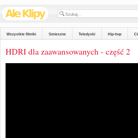
Wszystkie filmiki
Smieszne
Teledyski
Hip-hop
C
HDRI dla zaawansowanych - część 2