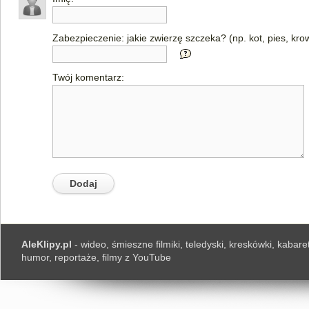
Zabezpieczenie: jakie zwierzę szczeka? (np. kot, pies, kro
Twój komentarz:
AleKlipy.pl
- wideo, śmieszne filmiki, teledyski, kreskówki, kabaret
humor, reportaże, filmy z YouTube