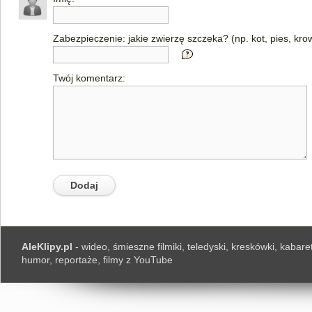
Zabezpieczenie: jakie zwierzę szczeka? (np. kot, pies, kro
Twój komentarz:
AleKlipy.pl
- wideo, śmieszne filmiki, teledyski, kreskówki, kabaret
humor, reportaże, filmy z YouTube