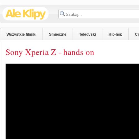
Wszystkie filmiki
Smieszne
Teledyski
Hip-hop
C
Sony Xperia Z - hands on